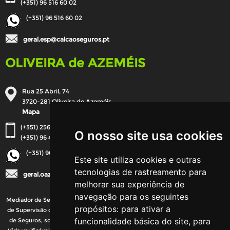
(+351) 96 516 60 02
(+351) 96 516 60 02
geral.esp@calcaoseguros.pt
OLIVEIRA de AZEMÉIS
Rua 25 Abril, 74
3720-281 Oliveira de Azeméis
Mapa
(+351) 256 248 784
O nosso site usa cookies
(+351) 96 471 09 36
(+351) 96 471 09 36
Este site utiliza cookies e outras
tecnologias de rastreamento para
geral.oaz@calcaoseguros.pt
melhorar sua experiência de
navegação para os seguintes
Mediador de Seguros inscrito, em 27-01-2007, no registo da ASF - Autoridade
propósitos:
para ativar a
de Supervisão de Seguros e Fundos de Pensões com a categoria de Corretor
funcionalidade básica do site
,
para
de Seguros, sob o nº 607 121 992, com autorização para os ramos Vida e Não